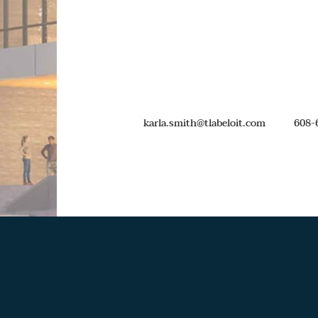
karla.smith@tlabeloit.com
608-