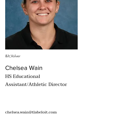
&lt;Volver
Chelsea Wain
HS Educational
Assistant/Athletic Director
chelsea.wain@tlabeloit.com